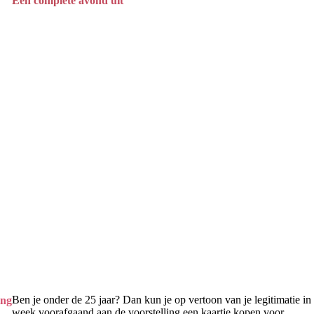
Een complete avond uit
Ben je onder de 25 jaar? Dan kun je op vertoon van je legitimatie in
ing
week voorafgaand aan de voorstelling een kaartje kopen voor