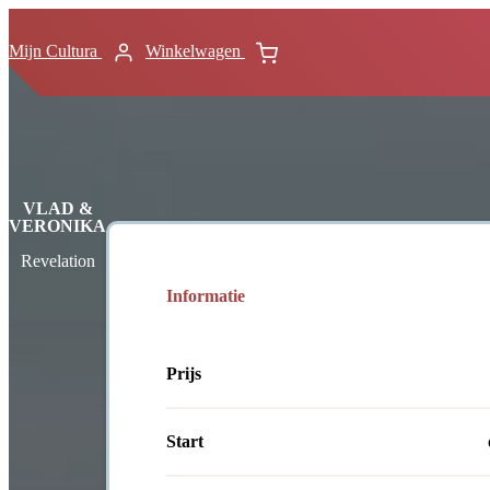
Mijn Cultura
Winkelwagen
VLAD &
VERONIKA
Revelation
Informatie
Prijs
Start