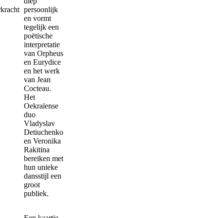
diep
rkracht
persoonlijk
en vormt
tegelijk een
poëtische
interpretatie
van Orpheus
en Eurydice
en het werk
van Jean
Cocteau.
Het
Oekraïense
duo
Vladyslav
Detiuchenko
en Veronika
Rakitina
bereiken met
hun unieke
dansstijl een
groot
publiek.
Een kaartje