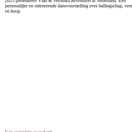
2025 presenteren Vlad & Veronika
Revelation
in Nederland. Een
persoonlijke en ontroerende dansvoorstelling over ballingschap, vee
en hoop.