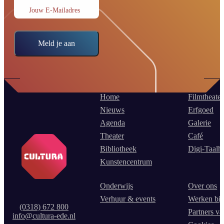
Jouw E-Mailadres
Meld je aan
Home
Filmtheater
Nieuws
Erfgoed
Agenda
Galerie
Theater
Café
Bibliotheek
Digi-Taalh
Kunstencentrum
Onderwijs
Over ons
Verhuur & events
Werken bij
(0318) 672 800
Partners va
info@cultura-ede.nl