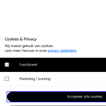
Cookies & Privacy
Wij maken gebruik van cookies.
Lees meer hierover in onze
privacy statement
.
Functioneel
Noodzakelijk
Marketing / tracking
Voor het functioneren van de website en het onthouden van vo
cookies geplaatst. Hierbij worden geen persoonsgegevens verz
YouTube
Accepteer alle cookies
Registreert klikgedrag, bekeken video’s en aangepaste voorkeu
Google Analytics
gebruikersgedrag wordt gebruikt voor advertenties.