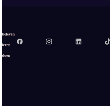
beleven
leren
doen