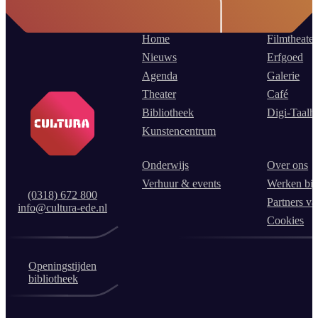
Home
Filmtheater
Nieuws
Erfgoed
Agenda
Galerie
Theater
Café
Bibliotheek
Digi-Taalh
Kunstencentrum
Onderwijs
Over ons
Verhuur & events
Werken bij
(0318) 672 800
Partners va
info@cultura-ede.nl
Cookies
Openingstijden
bibliotheek