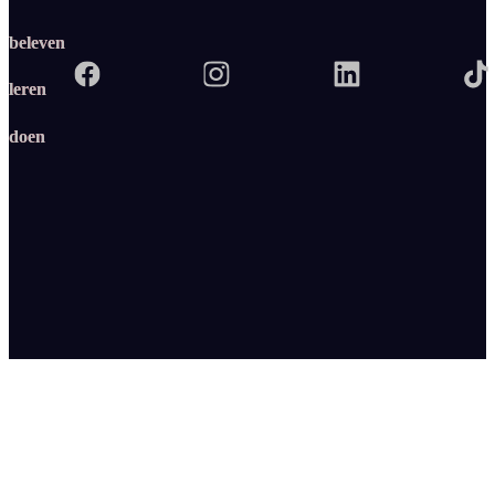
beleven
leren
doen