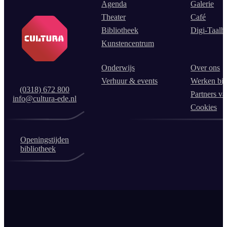
Agenda
Galerie
Theater
Café
Bibliotheek
Digi-Taalh
Kunstencentrum
Onderwijs
Over ons
Verhuur & events
Werken bij
(0318) 672 800
Partners va
info@cultura-ede.nl
Cookies
Openingstijden
bibliotheek