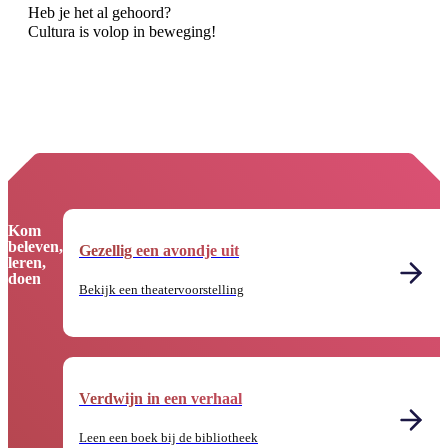
Heb je het al gehoord?
Cultura is volop in beweging!
Kom
beleven,
Gezellig een avondje uit
leren,
doen
Bekijk een theatervoorstelling
Verdwijn in een verhaal
Leen een boek bij de bibliotheek