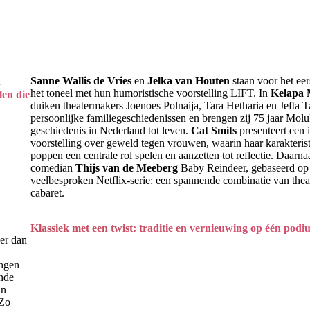
Sanne Wallis de Vries
en
Jelka van Houten
staan voor het ee
n
het toneel met hun humoristische voorstelling LIFT. In
Kelapa
len die
duiken theatermakers Joenoes Polnaija, Tara Hetharia en Jefta T
persoonlijke familiegeschiedenissen en brengen zij 75 jaar Mol
geschiedenis in Nederland tot leven.
Cat Smits
presenteert een 
voorstelling over geweld tegen vrouwen, waarin haar karakteris
poppen een centrale rol spelen en aanzetten tot reflectie. Daarna
comedian
Thijs van de Meeberg
Baby Reindeer, gebaseerd op
veelbesproken Netflix-serie: een spannende combinatie van thea
cabaret.
Klassiek met een twist: traditie en vernieuwing op één pod
er dan
ingen
ende
un
 Zo