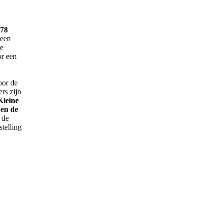
78
 een
ie
or een
oor de
rs zijn
Kleine
 en de
 de
stelling