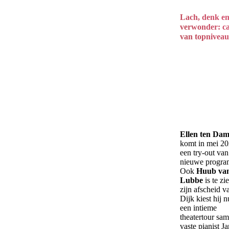
Lach, denk e
verwonder: c
van topniveau
Ellen ten Da
komt in mei 2
een try-out van
nieuwe progr
Ook
Huub van
Lubbe
is te zi
zijn afscheid 
Dijk kiest hij 
een intieme
theatertour sa
vaste pianist Ja