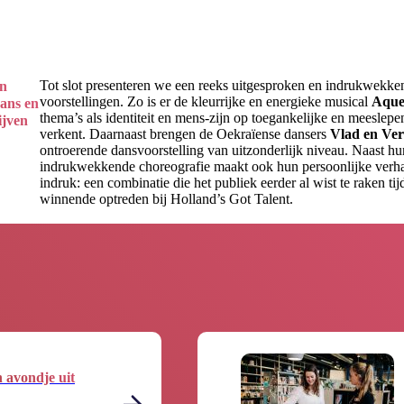
Tot slot presenteren we een reeks uitgesproken en indrukwekke
en
voorstellingen. Zo is er de kleurrijke en energieke musical
Aque
ans en
thema’s als identiteit en mens-zijn op toegankelijke en meeslep
ijven
verkent. Daarnaast brengen de Oekraïense dansers
Vlad en Ve
ontroerende dansvoorstelling van uitzonderlijk niveau. Naast hu
indrukwekkende choreografie maakt ook hun persoonlijke verha
indruk: een combinatie die het publiek eerder al wist te raken ti
winnende optreden bij Holland’s Got Talent.
n avondje uit