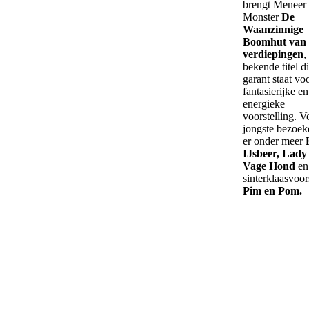
brengt Meneer
Monster
De
Waanzinnige
Boomhut van 
verdiepingen
,
bekende titel d
garant staat vo
fantasierijke en
energieke
voorstelling. V
jongste bezoeke
er onder meer
IJsbeer, Lady
Vage Hond
en
sinterklaasvoor
Pim en Pom.