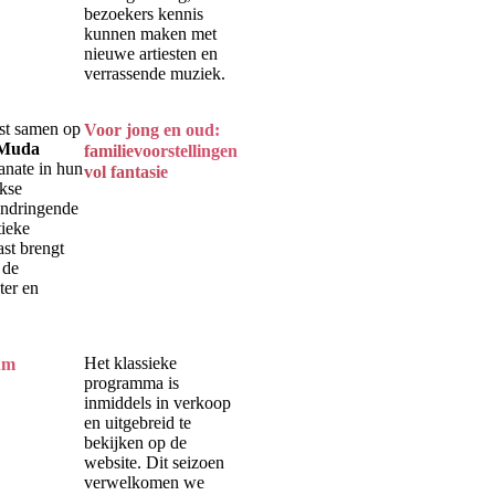
bezoekers kennis
kunnen maken met
nieuwe artiesten en
verrassende muziek.
rst samen op
Voor jong en oud:
 Muda
familievoorstellingen
anate in hun
vol fantasie
ukse
indringende
tieke
ast brengt
 de
ter en
Het klassieke
ium
programma is
inmiddels in verkoop
en uitgebreid te
bekijken op de
website. Dit seizoen
verwelkomen we