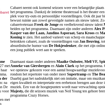
Cabaret neemt ook komend seizoen weer een belangrijke plaats 
n
het programma. Dankzij de intieme theaterzaal is het theater een
abaret
plek voor try-outs en persoonlijke voorstellingen. Ook dit jaar b
bewust ruimte aan zowel gevestigde namen als nieuw talent. Zo
cabaretveteraan
Freek de Jonge
en veelbelovend nieuw talent
beiden op het programma. Daarnaast zijn onder anderen
Alex P
Kasper van der Laan, Jandino Asporaat, Sara Kroos
en
Ma
Koning
te zien. Het aanbod varieert van scherp en maatschappel
betrokken cabaret, zoals de voorstellingen van
Jan Beuving
, tot
absurdistische humor van
De Hokjesdenker
, die met zijn onlin
een jong publiek weet aan te spreken.
mme
Daarnaast staan onder anderen
Maaike Ouboter, Mell VF, Spin
027 met
Anneke van Giersbergen
en
Alain Clark
op het programma.
 haar
we opnieuw gekozen voor een aantal hoogwaardige muziekvoor
amma.
rondom het repertoire van onder meer
Supertramp
en
The Bea
 der
Daarbij gaat het nadrukkelijk niet om imitatie, maar om muzikan
en: na
eigen kwaliteit en interpretatie een eerbetoon brengen aan deze 
van De
muziek. Een van de hoogtepunten wordt naar verwachting op
nu voor
Majesty,
die dit seizoen muziek van Neil Young ten gehore bren
programma Crazy Horses.
men met
n