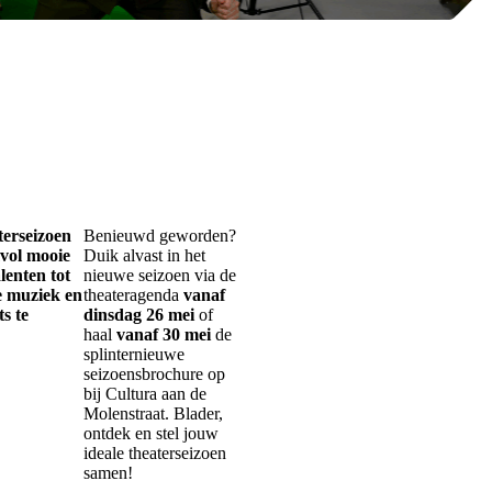
terseizoen
Benieuwd geworden?
mvol mooie
Duik alvast in het
lenten tot
nieuwe seizoen via de
e muziek en
theateragenda
vanaf
ts te
dinsdag 26 mei
of
haal
vanaf 30 mei
de
splinternieuwe
seizoensbrochure op
bij Cultura aan de
Molenstraat. Blader,
ontdek en stel jouw
ideale theaterseizoen
samen!