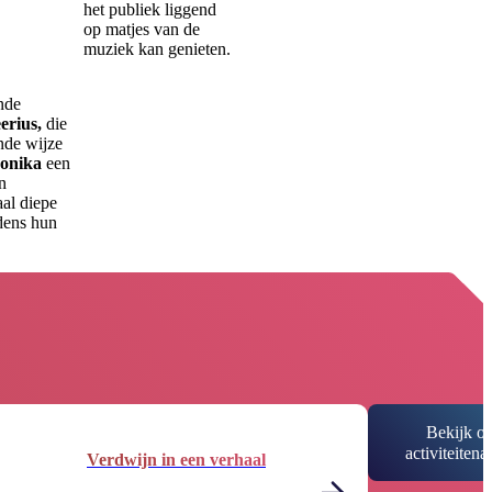
het publiek liggend
op matjes van de
muziek kan genieten.
nde
erius,
die
ende wijze
ronika
een
n
al diepe
jdens hun
Bekijk o
activiteiten
Verdwijn in een verhaal