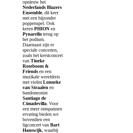
opnieuw het
Nederlands Blazers
Ensemble
, dit keer
met een bijzonder
poppenspel. Ook
keren
PHION
en
Pynarello
terug op
het podium.
Daarnaast zijn er
speciale concerten,
zoals het kerstconcert
van
Tineke
Roseboom &
Friends
en een
muzikale wereldreis
met violist
Lonneke
van Straalen
en
bandoneonist
Santiago de
Cimadevilla
. Voor
een meer ontspannen
ervaring bieden we
bovendien een
ligconcert van
Bart
Hanswijk
, waarbij