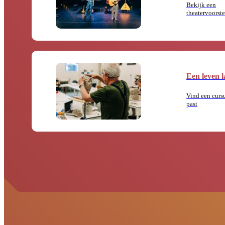
Bekijk een
theatervoorste
Een leven l
Vind een cursu
past