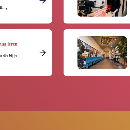
lling
ang leren
s die bij je