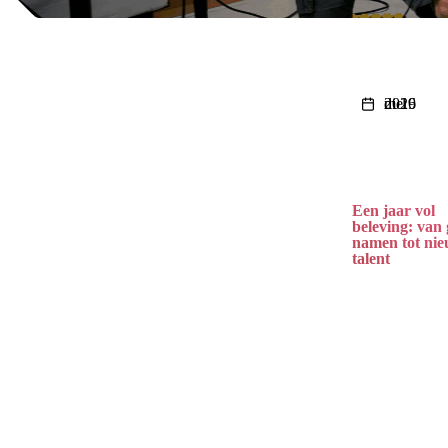
di 19 mei 2026
Een jaar vol
beleving: van 
namen tot ni
talent