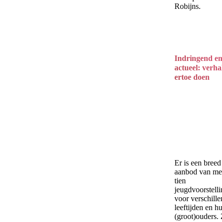
Robijns.
Indringend e
actueel: verha
ertoe doen
Er is een breed
aanbod van me
tien
jeugdvoorstell
voor verschill
leeftijden en h
(groot)ouders.