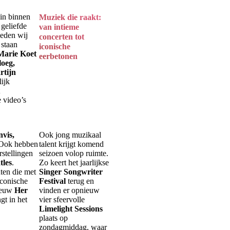
in binnen
Muziek die raakt:
 geliefde
van intieme
ieden wij
concerten tot
 staan
iconische
Marie Koet
eerbetonen
loeg,
rtijn
ijk
e video’s
vis,
Ook jong muzikaal
 Ook hebben
talent krijgt komend
stellingen
seizoen volop ruimte.
tles
.
Zo keert het jaarlijkse
ten die met
Singer Songwriter
iconische
Festival
terug en
nieuw
Her
vinden er opnieuw
gt in het
vier sfeervolle
Limelight Sessions
plaats op
zondagmiddag, waar