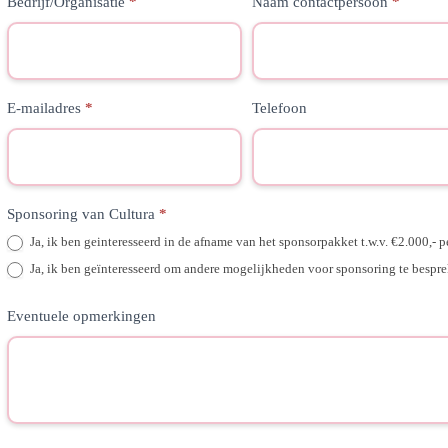
Aanvraag
Bedrijf/Organisatie
*
Naam contactpersoon
*
informatie
sponsoring
E-mailadres
*
Telefoon
Sponsoring van Cultura
*
Ja, ik ben geinteresseerd in de afname van het sponsorpakket t.w.v. €2.000,- pe
Ja, ik ben geïnteresseerd om andere mogelijkheden voor sponsoring te bespr
Eventuele opmerkingen