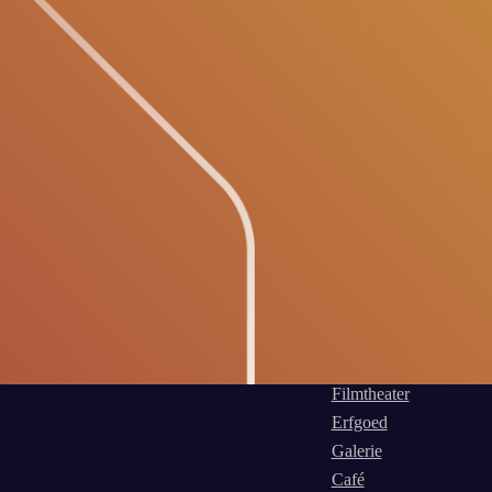
Filmtheater
Erfgoed
Galerie
Café