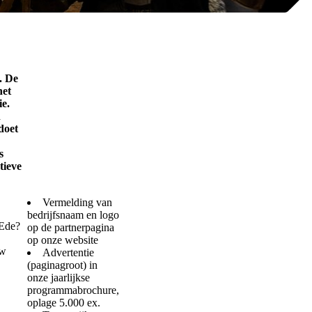
. De
het
ie.
n
doet
s
tieve
Vermelding van
bedrijfsnaam en logo
 Ede?
op de partnerpagina
op onze website
uw
Advertentie
(paginagroot) in
onze jaarlijkse
programmabrochure,
oplage 5.000 ex.