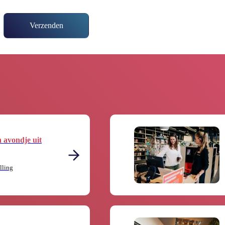
Verzenden
n avondje uit
lling