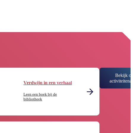
Bekijk o
activiteiten
Verdwijn in een verhaal
Leen een boek bij de
bibliotheek