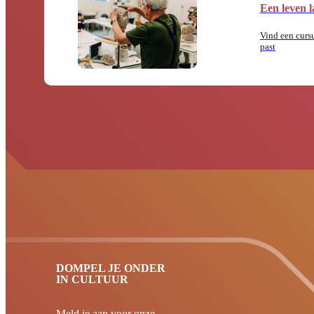
Een leven l
Vind een cursu
past
DOMPEL JE ONDER
IN CULTUUR
Meld je aan voor onze