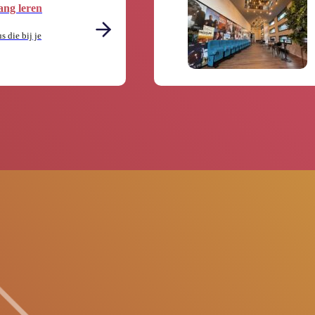
ang leren
s die bij je