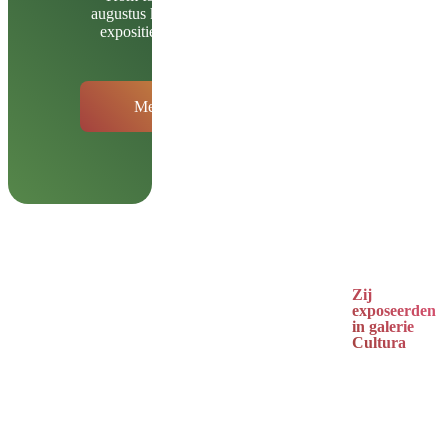
augustus kijken naar de
expositie ELEVATE
Meer info
Zij
exposeerden
in galerie
Cultura