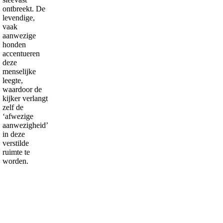
ontbreekt. De
levendige,
vaak
aanwezige
honden
accentueren
deze
menselijke
leegte,
waardoor de
kijker verlangt
zelf de
‘afwezige
aanwezigheid’
in deze
verstilde
ruimte te
worden.