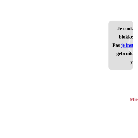
Je cookie 
blokkere
Pas
je inste
gebruik t
you
Mie