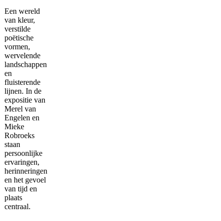
Een wereld
van kleur,
verstilde
poëtische
vormen,
wervelende
landschappen
en
fluisterende
lijnen. In de
expositie van
Merel van
Engelen en
Mieke
Robroeks
staan
persoonlijke
ervaringen,
herinneringen
en het gevoel
van tijd en
plaats
centraal.