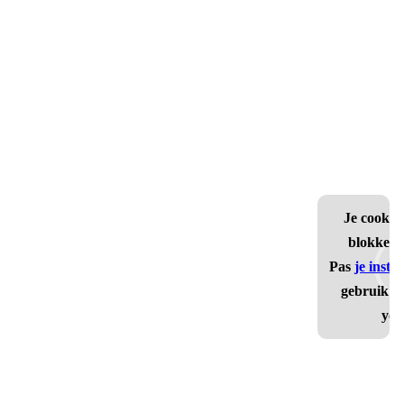
Je cookie 
blokkere
Pas
je inste
gebruik t
you