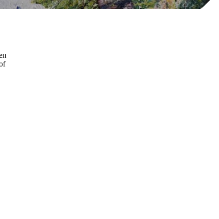
ien
of