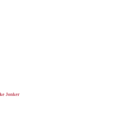
instellingen
n youtube.
llingen
aan om
e maken van
tube.
ke Jonker