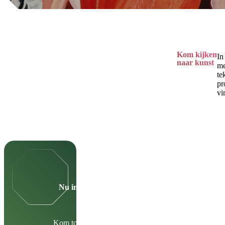
Kom kijken
In
naar kunst
me
te
pr
vi
Nu in Cultura
Kom tot en met 30