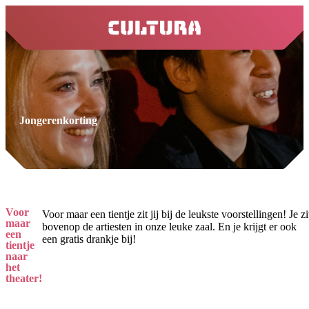
home
Jongerenkorting
Voor
Voor maar een tientje zit jij bij de leukste voorstellingen! Je zi
maar
bovenop de artiesten in onze leuke zaal. En je krijgt er ook
een
een gratis drankje bij!
tientje
naar
het
theater!