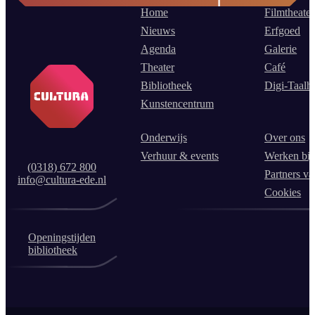
Home
Filmtheater
Nieuws
Erfgoed
Agenda
Galerie
Theater
Café
Bibliotheek
Digi-Taalh
Kunstencentrum
Onderwijs
Over ons
Verhuur & events
Werken bij
(0318) 672 800
Partners va
info@cultura-ede.nl
Cookies
Openingstijden
bibliotheek