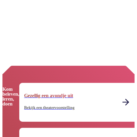
Kom
beleven,
Gezellig een avondje uit
leren,
doen
Bekijk een theatervoorstelling