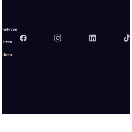
beleven
leren
doen