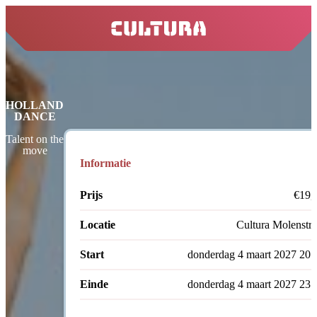
home
HOLLAND
DANCE
Talent on the
move
Informatie
Prijs
€19,
Locatie
Cultura Molenstra
Start
donderdag 4 maart 2027 20:
Einde
donderdag 4 maart 2027 23: