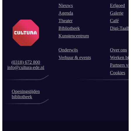
Nieuws
Erfgoed
Agenda
Galerie
Theater
Café
Bibliotheek
Digi-Taalh
Kunstencentrum
Onderwijs
Over ons
Verhuur & events
Werken bij
(0318) 672 800
Partners va
info@cultura-ede.nl
Cookies
Openingstijden
bibliotheek