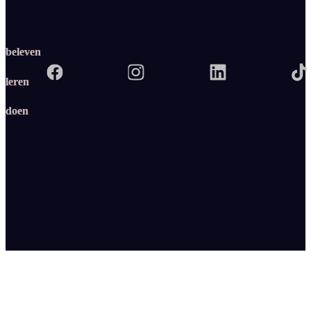
beleven
leren
doen