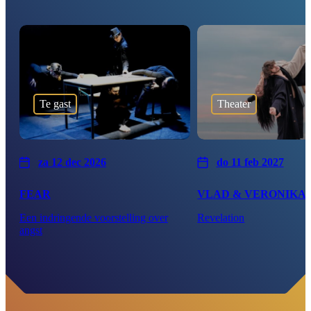
Te gast
Theater
za 12 dec 2026
do 11 feb 2027
FEAR
VLAD & VERONIKA
Een indringende voorstelling over
Revelation
angst