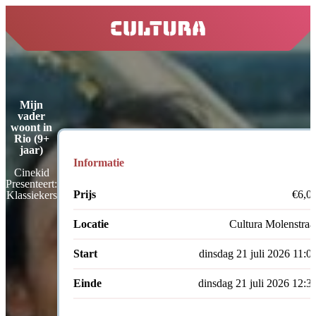
home
Mijn
vader
woont in
Rio (9+
jaar)
Informatie
Cinekid
Presenteert:
Prijs
€6,0
Klassiekers
Locatie
Cultura Molenstraa
Start
dinsdag 21 juli 2026 11:0
Einde
dinsdag 21 juli 2026 12:3