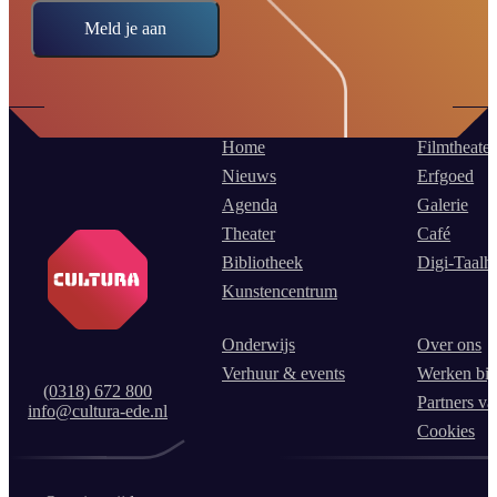
Meld je aan
Home
Filmtheater
Nieuws
Erfgoed
Agenda
Galerie
Theater
Café
Bibliotheek
Digi-Taalh
Kunstencentrum
Onderwijs
Over ons
Verhuur & events
Werken bij
(0318) 672 800
Partners va
info@cultura-ede.nl
Cookies