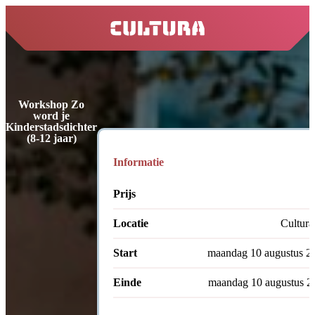
home
Workshop Zo
word je
Kinderstadsdichter
(8-12 jaar)
Informatie
Prijs
Locatie
Cultura
Start
maandag 10 augustus 2
Einde
maandag 10 augustus 2