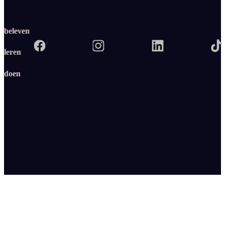
beleven
leren
doen