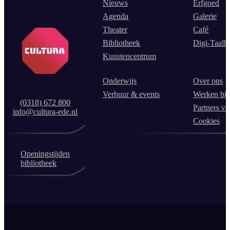
Nieuws
Erfgoed
Agenda
Galerie
Theater
Café
Bibliotheek
Digi-Taalh
Kunstencentrum
Onderwijs
Over ons
Verhuur & events
Werken bij
(0318) 672 800
Partners va
info@cultura-ede.nl
Cookies
Openingstijden
bibliotheek