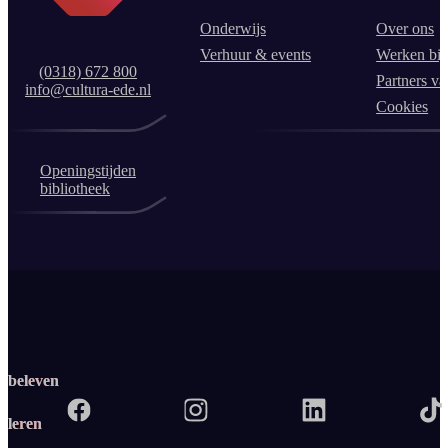
Onderwijs
Over ons
Verhuur & events
Werken bij
(0318) 672 800
Partners va
info@cultura-ede.nl
Cookies
Openingstijden
bibliotheek
beleven
leren