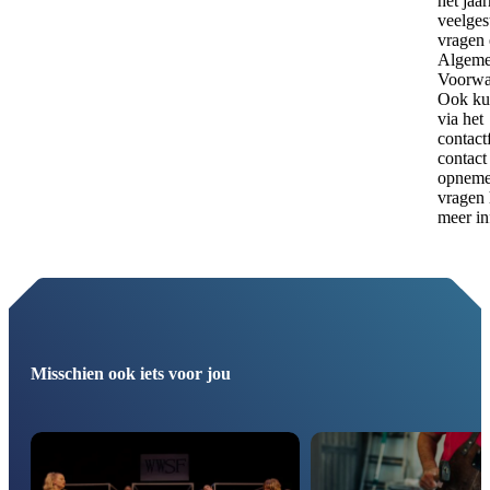
het jaar
veelges
vragen
Algem
Voorwa
Ook kun
via het
contact
contact
opnemen
vragen 
meer in
Misschien ook iets voor jou