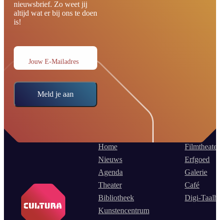
nieuwsbrief. Zo weet jij
altijd wat er bij ons te doen
is!
Jouw E-Mailadres
Meld je aan
Home
Filmtheater
Nieuws
Erfgoed
Agenda
Galerie
Theater
Café
Bibliotheek
Digi-Taalh
Kunstencentrum