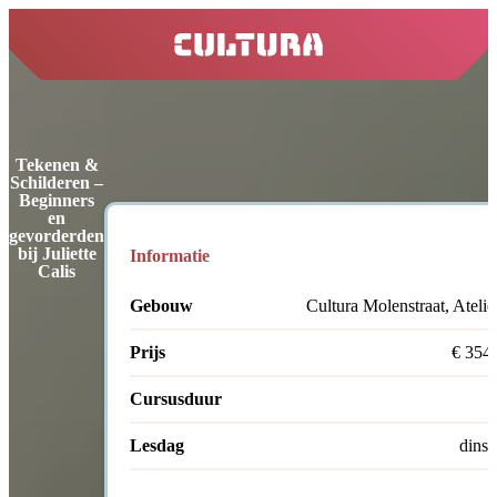
home
Tekenen &
Schilderen –
Beginners
en
gevorderden
bij Juliette
Informatie
Calis
Gebouw
Cultura Molenstraat, Atelie
Prijs
€ 354
Cursusduur
Lesdag
dins