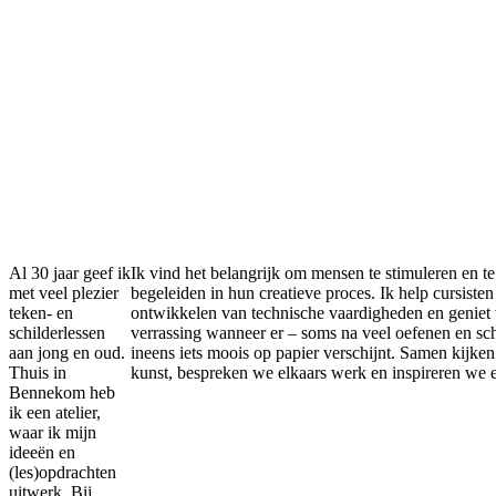
Al 30 jaar geef ik
Ik vind het belangrijk om mensen te stimuleren en te
met veel plezier
begeleiden in hun creatieve proces. Ik help cursisten 
teken- en
ontwikkelen van technische vaardigheden en geniet
schilderlessen
verrassing wanneer er – soms na veel oefenen en sc
aan jong en oud.
ineens iets moois op papier verschijnt. Samen kijke
Thuis in
kunst, bespreken we elkaars werk en inspireren we e
Bennekom heb
ik een atelier,
waar ik mijn
ideeën en
(les)opdrachten
uitwerk. Bij