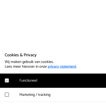
Cookies & Privacy
Wij maken gebruik van cookies.
Lees meer hierover in onze
privacy statement
.
Functioneel
Noodzakelijk
Marketing / tracking
Voor het functioneren van de website en het onthouden van vo
cookies geplaatst. Hierbij worden geen persoonsgegevens verz