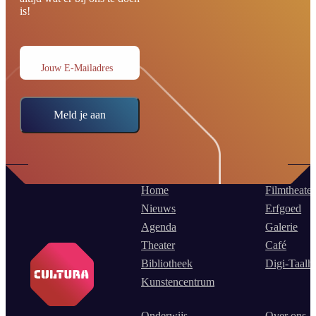
is!
Jouw E-Mailadres
Meld je aan
Home
Filmtheater
Nieuws
Erfgoed
Agenda
Galerie
Theater
Café
Bibliotheek
Digi-Taalh
Kunstencentrum
Onderwijs
Over ons