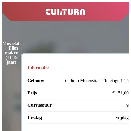
home
Movielab
– Film
maken
(11-15
jaar)
Informatie
Gebouw
Cultura Molenstraat, 1e etage 1.15
Prijs
€ 151,00
Cursusduur
9
Lesdag
vrijdag