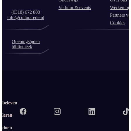
Verhuur & events
Werken bij
(0318) 672 800
Partners va
info@cultura-ede.nl
Cookies
Openingstijden
bibliotheek
beleven
leren
doen