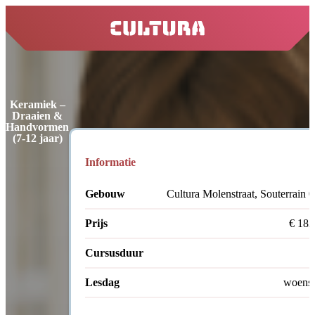
home
Keramiek –
Draaien &
Handvormen
(7-12 jaar)
Informatie
Gebouw
Cultura Molenstraat, Souterrain 
Prijs
€ 182
Cursusduur
Lesdag
woens