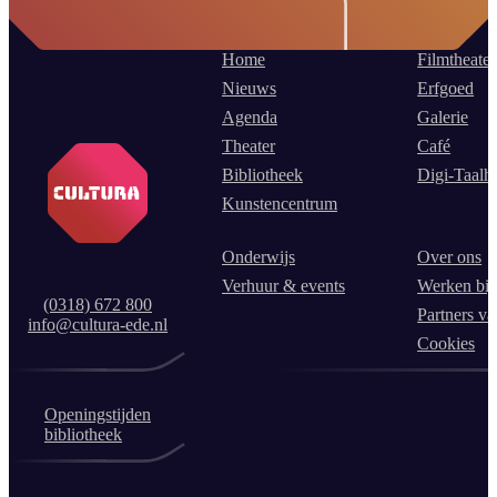
Home
Filmtheater
Nieuws
Erfgoed
Agenda
Galerie
Theater
Café
Bibliotheek
Digi-Taalh
Kunstencentrum
Onderwijs
Over ons
Verhuur & events
Werken bij
(0318) 672 800
Partners va
info@cultura-ede.nl
Cookies
Openingstijden
bibliotheek