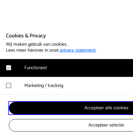
Cookies & Privacy
Wij maken gebruik van cookies.
Lees meer hierover in onze
privacy statement
.
Functioneel
Noodzakelijk
Marketing / tracking
Voor het functioneren van de website en het onthouden van vo
cookies geplaatst. Hierbij worden geen persoonsgegevens verz
YouTube
Accepteer alle cookies
Registreert klikgedrag, bekeken video’s en aangepaste voorkeu
Google Analytics
gebruikersgedrag wordt gebruikt voor advertenties.
Bezoekersstatistieken en gebruik van de website worden anon
Accepteer selectie