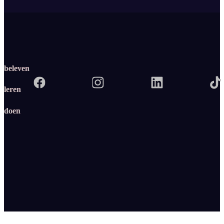
beleven
leren
doen