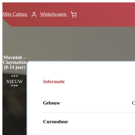
Mijn Cultura
Winkelwagen
Movielab –
Claymation
(8-14 jaar)
***
Informatie
NIEUW
***
Gebouw
C
Cursusduur