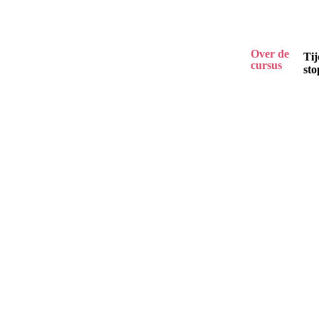
Over de
Tij
cursus
sto