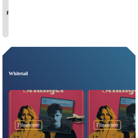
blokkeren youtube.
Pas
je instellingen
aan om
gebruik te maken van
youtube.
Whitetail
Filmtheater
Filmtheater