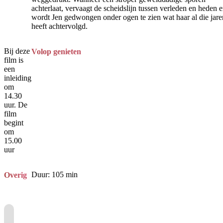
achterlaat, vervaagt de scheidslijn tussen verleden en heden 
wordt Jen gedwongen onder ogen te zien wat haar al die jare
heeft achtervolgd.
Bij deze
Volop genieten
film is
een
inleiding
om
14.30
uur. De
film
begint
om
15.00
uur
Duur: 105 min
Overig
Je cookie instellingen