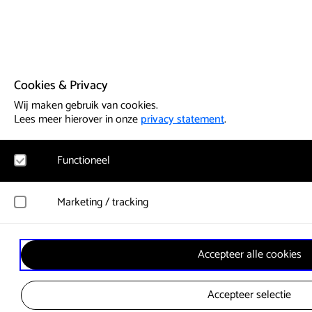
Cookies & Privacy
Wij maken gebruik van cookies.
Lees meer hierover in onze
privacy statement
.
Functioneel
Noodzakelijk
Marketing / tracking
Voor het functioneren van de website en het onthouden van vo
cookies geplaatst. Hierbij worden geen persoonsgegevens verz
YouTube
Accepteer alle cookies
Registreert klikgedrag, bekeken video’s en aangepaste voorkeu
Google Analytics
gebruikersgedrag wordt gebruikt voor advertenties.
Bezoekersstatistieken en gebruik van de website worden anon
Accepteer selectie