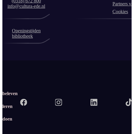
(0318) 672 800
Partners va
info@cultura-ede.nl
Cookies
Openingstijden
bibliotheek
beleven
leren
doen