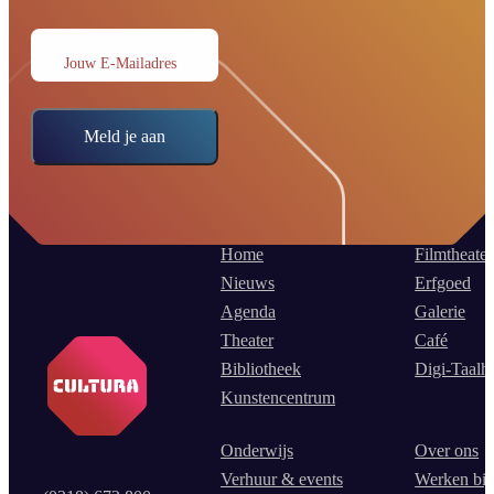
Jouw E-Mailadres
Meld je aan
Home
Filmtheater
Nieuws
Erfgoed
Agenda
Galerie
Theater
Café
Bibliotheek
Digi-Taalh
Kunstencentrum
Onderwijs
Over ons
Verhuur & events
Werken bij