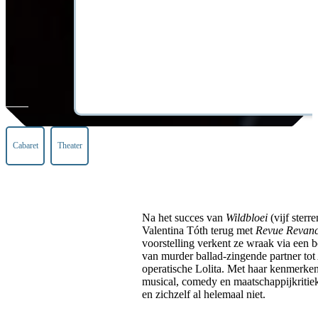
Cabaret
Theater
Na het succes van
Wildbloei
(vijf sterr
Valentina Tóth terug met
Revue Revan
voorstelling verkent ze wraak via een b
van murder ballad-zingende partner tot 
operatische Lolita. Met haar kenmerke
musical, comedy en maatschappijkritie
en zichzelf al helemaal niet.