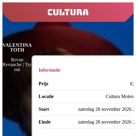
home
VALENTINA
TOTH
Revue
Revanche | Try
out
Informatie
Prijs
€2
Locatie
Cultura Molenst
Start
zaterdag 28 november 2026 2
Einde
zaterdag 28 november 2026 2