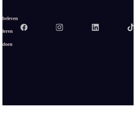
beleven
leren
doen