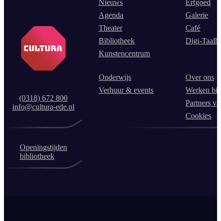
Nieuws
Erfgoed
Agenda
Galerie
Theater
Café
Bibliotheek
Digi-Taalh
Kunstencentrum
Onderwijs
Over ons
Verhuur & events
Werken bij
(0318) 672 800
Partners va
info@cultura-ede.nl
Cookies
Openingstijden
bibliotheek