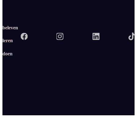
beleven
leren
doen