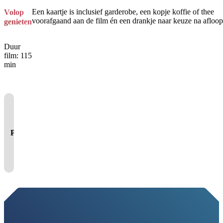
Een kaartje is inclusief garderobe, een kopje koffie of thee
Volop
voorafgaand aan de film én een drankje naar keuze na afloop
genieten
Duur
film: 115
min
Je cookie instellingen
blokkeren youtube.
Pas
je instellingen
aan om
gebruik te maken van
youtube.