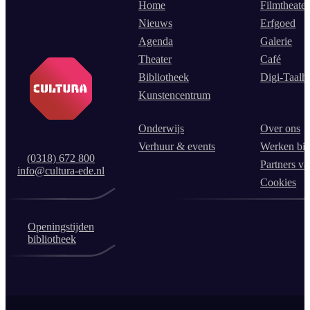
Home
Filmtheater
Nieuws
Erfgoed
Agenda
Galerie
Theater
Café
Bibliotheek
Digi-Taalh
Kunstencentrum
Onderwijs
Over ons
Verhuur & events
Werken bij
(0318) 672 800
Partners va
info@cultura-ede.nl
Cookies
Openingstijden
bibliotheek