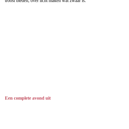
troost bieden, over licht maken wat zwaar is.
Een complete avond uit