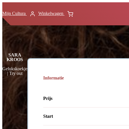
Mijn Cultura
Winkelwagen
SARA
KROOS
Gelukskoekje
| Try out
Informatie
Prijs
Start