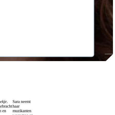
ekje
.
Sara neemt
gebracht
haar
n en
muzikanten