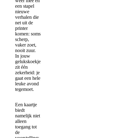
weer mee en
een stapel
nieuwe
verhalen die
net uit de
printer
komen: soms
scherp,
vaker zoet,
nooit zuur.
In jouw
gelukskoekje
zit één
zekerheid: je
gaat een hele
leuke avond
tegemoet.
Een kaartje
biedt
namelijk niet
alleen
toegang tot
de
voorstelling;