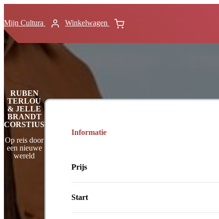
Mijn Cultura
Winkelwagen
RUBEN
TERLOU
& JELLE
BRANDT
CORSTIUS
Informatie
Op reis door
een nieuwe
wereld
Prijs
Start