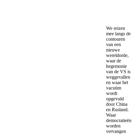
We reizen
mee langs de
contouren
van een
nieuwe
wereldorde,
waar de
hegemonie
van de VS is
weggevallen
en waar het
vacuüm
wordt
opgevuld
door China
en Rusland.
Waar
democratieën
worden
vervangen