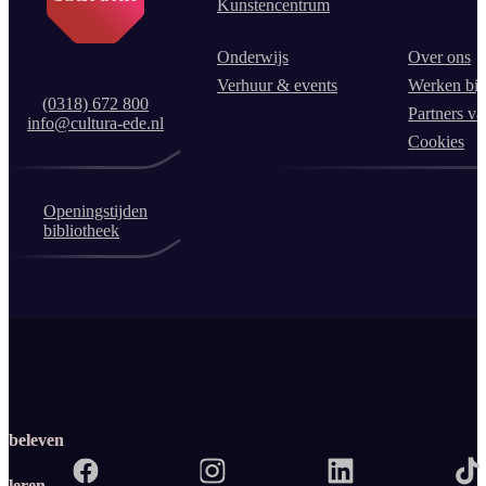
Kunstencentrum
Onderwijs
Over ons
Verhuur & events
Werken bij
(0318) 672 800
Partners va
info@cultura-ede.nl
Cookies
Openingstijden
bibliotheek
beleven
leren