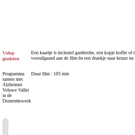
Een kaartje is inclusief garderobe, een kopje koffie of 
Volop
voorafgaand aan de film én een drankje naar keuze na 
genieten
Programma
Duur film : 105 min
samen met
Alzheimer
Veluwe Vallei
in de
Dementieweek
Je cookie instellingen
blokkeren youtube.