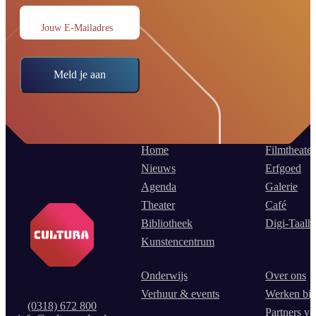
Jouw E-Mailadres
Meld je aan
Home
Filmtheater
Nieuws
Erfgoed
Agenda
Galerie
Theater
Café
Bibliotheek
Digi-Taalh
Kunstencentrum
Onderwijs
Over ons
Verhuur & events
Werken bij
(0318) 672 800
Partners va