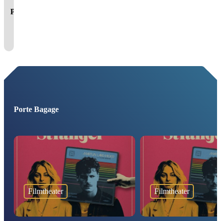
Pas
je instellingen
aan om
gebruik te maken van
youtube.
Porte Bagage
Filmtheater
Filmtheater