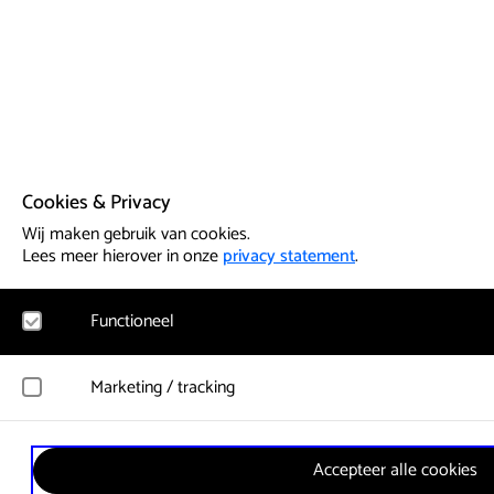
Cookies & Privacy
Wij maken gebruik van cookies.
Lees meer hierover in onze
privacy statement
.
Functioneel
Noodzakelijk
Marketing / tracking
Voor het functioneren van de website en het onthouden van vo
cookies geplaatst. Hierbij worden geen persoonsgegevens verz
YouTube
Accepteer alle cookies
Registreert klikgedrag, bekeken video’s en aangepaste voorkeu
Google Analytics