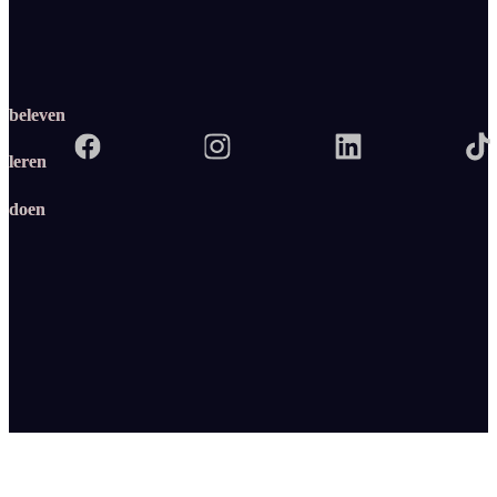
beleven
leren
doen