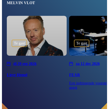
MELVIN VLOT
Te gast
Te gast
di 29 sep 2026
za 12 dec 2026
Lieve Hemel
FEAR
Een indringende voorstell
angst