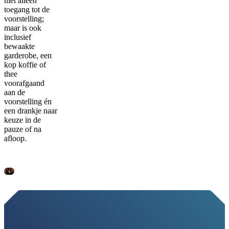
niet alleen
toegang tot de
voorstelling;
maar is ook
inclusief
bewaakte
garderobe, een
kop koffie of
thee
voorafgaand
aan de
voorstelling én
een drankje naar
keuze in de
pauze of na
afloop.