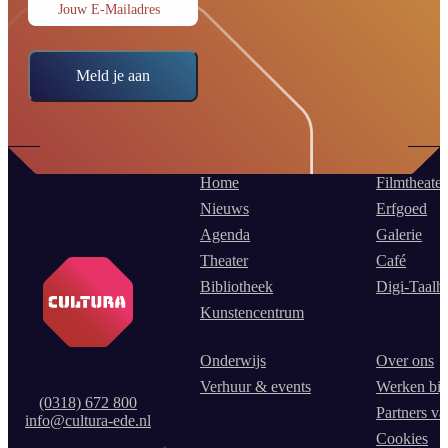
Jouw E-Mailadres
Meld je aan
Home
Filmtheater
Nieuws
Erfgoed
Agenda
Galerie
Theater
Café
Bibliotheek
Digi-Taalh
Kunstencentrum
Onderwijs
Over ons
Verhuur & events
Werken bij
(0318) 672 800
Partners va
info@cultura-ede.nl
Cookies