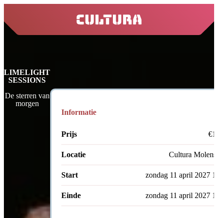
home
LIMELIGHT
SESSIONS
De sterren van
morgen
Informatie
Prijs
€1
Locatie
Cultura Molenst
Start
zondag 11 april 2027 1
Einde
zondag 11 april 2027 1