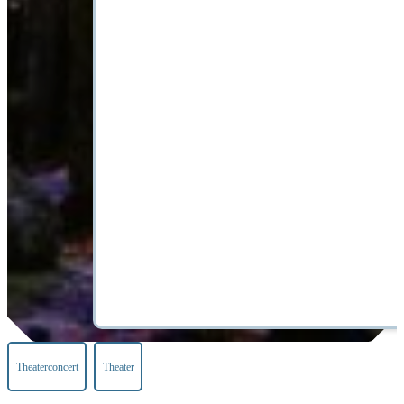
Theaterconcert
Theater