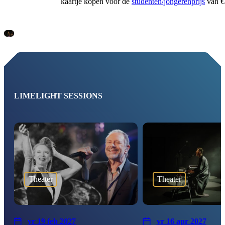
kaartje kopen voor de
studenten/jongerenprijs
van € 
LIMELIGHT SESSIONS
Theater
Theater
vr 19 feb 2027
vr 16 apr 2027