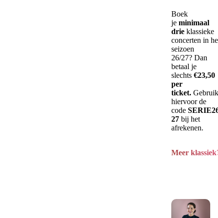
Boek
je
minimaal
drie
klassieke
concerten in he
seizoen
26/27? Dan
betaal je
slechts
€23,50
per
ticket.
Gebrui
hiervoor de
code
SERIE26
27
bij het
afrekenen.
Meer klassiek