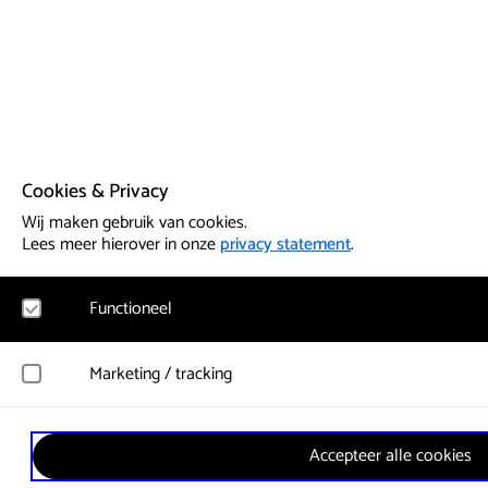
Cookies & Privacy
Wij maken gebruik van cookies.
Lees meer hierover in onze
privacy statement
.
Functioneel
Noodzakelijk
Marketing / tracking
Voor het functioneren van de website en het onthouden van vo
cookies geplaatst. Hierbij worden geen persoonsgegevens verz
YouTube
Accepteer alle cookies
Registreert klikgedrag, bekeken video’s en aangepaste voorkeu
Google Analytics
gebruikersgedrag wordt gebruikt voor advertenties.