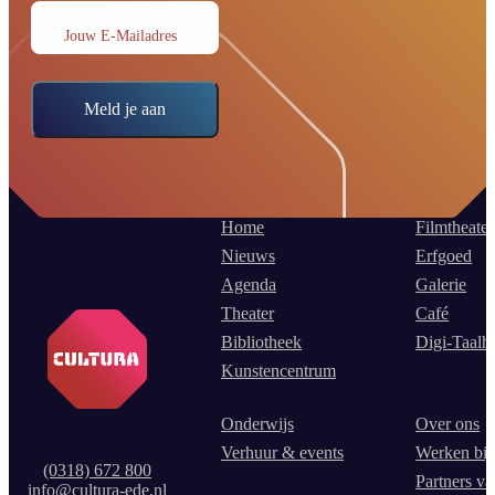
Jouw E-Mailadres
Meld je aan
Home
Filmtheater
Nieuws
Erfgoed
Agenda
Galerie
Theater
Café
Bibliotheek
Digi-Taalh
Kunstencentrum
Onderwijs
Over ons
Verhuur & events
Werken bij
(0318) 672 800
Partners va
info@cultura-ede.nl