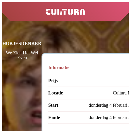
home
HOKJESDENKER
We Zien Het Wel
Even
Informatie
Prijs
Locatie
Cultura M
Start
donderdag 4 februari 
Einde
donderdag 4 februari 