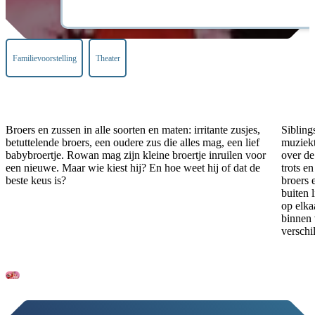
Familievoorstelling
Theater
Broers en zussen in alle soorten en maten: irritante zusjes,
Sibling
betuttelende broers, een oudere zus die alles mag, een lief
muziekt
babybroertje. Rowan mag zijn kleine broertje inruilen voor
over de 
een nieuwe. Maar wie kiest hij? En hoe weet hij of dat de
trots en
beste keus is?
broers 
buiten 
op elka
binnen v
verschi