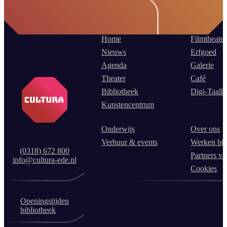
Home
Filmtheater
Nieuws
Erfgoed
Agenda
Galerie
Theater
Café
Bibliotheek
Digi-Taalh
Kunstencentrum
Onderwijs
Over ons
Verhuur & events
Werken bij
(0318) 672 800
Partners va
info@cultura-ede.nl
Cookies
Openingstijden
bibliotheek