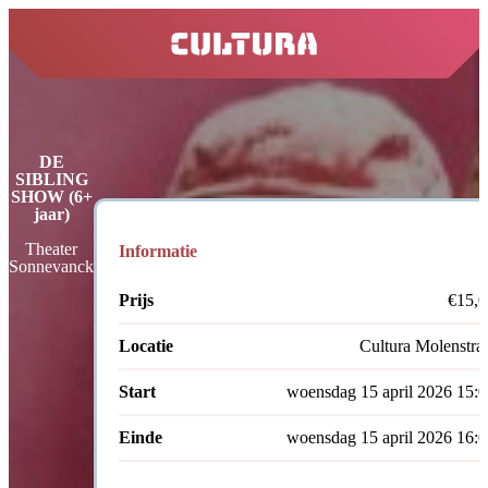
home
DE
SIBLING
SHOW (6+
jaar)
Theater
Informatie
Sonnevanck
Prijs
€15,0
Locatie
Cultura Molenstra
Start
woensdag 15 april 2026 15:
Einde
woensdag 15 april 2026 16: