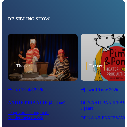
DE SIBLING SHOW
Theater
Theater
za 10 okt 2026
wo 18 nov 2026
AADJE PIRAATJE (4+ jaar)
OP NAAR PAKJESAVO
7 jaar)
Jeugdvoorstelling in de
Kinderboekenweek
OP NAAR PAKJESAV