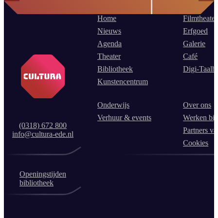
Home
Filmtheater
Nieuws
Erfgoed
Agenda
Galerie
Theater
Café
Bibliotheek
Digi-Taalh
Kunstencentrum
Onderwijs
Over ons
Verhuur & events
Werken bij
(0318) 672 800
Partners va
info@cultura-ede.nl
Cookies
Openingstijden
bibliotheek