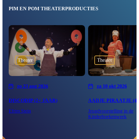
PIM EN POM THEATERPRODUCTIES
Theater
Theater
zo 23 aug 2026
za 10 okt 2026
DISCODIP (2+ JAAR)
AADJE PIRAATJE (4+ 
Efrim Stein
Jeugdvoorstelling in de
Kinderboekenweek