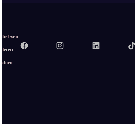
beleven
leren
doen