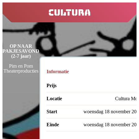
home
OP NAAR
PAKJESAVOND
(2-7 jaar)
Pim en Pom
Theaterproducties
Informatie
Prijs
Locatie
Cultura Mol
Start
woensdag 18 november 202
Einde
woensdag 18 november 202