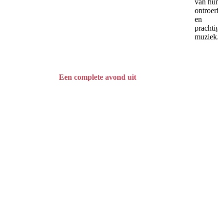
van hu
ontroer
en
prachti
muziek
Een complete avond uit