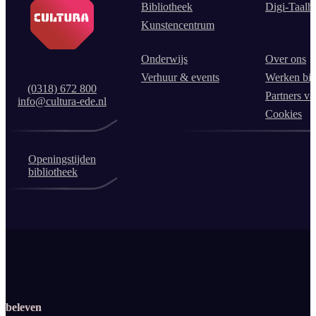
Bibliotheek
Digi-Taalh
Kunstencentrum
Onderwijs
Over ons
Verhuur & events
Werken bij
(0318) 672 800
Partners va
info@cultura-ede.nl
Cookies
Openingstijden
bibliotheek
beleven