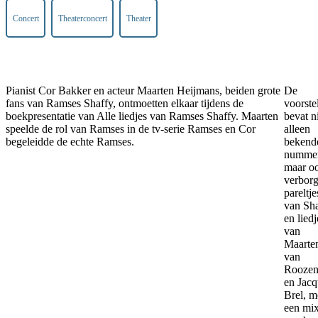
Concert
Theaterconcert
Theater
Pianist Cor Bakker en acteur Maarten Heijmans, beiden grote
De
fans van Ramses Shaffy, ontmoetten elkaar tijdens de
voorste
boekpresentatie van Alle liedjes van Ramses Shaffy. Maarten
bevat n
speelde de rol van Ramses in de tv-serie Ramses en Cor
alleen
begeleidde de echte Ramses.
bekend
nummer
maar o
verbor
pareltje
van Sha
en liedj
van
Maarte
van
Roozen
en Jacq
Brel, m
een mi