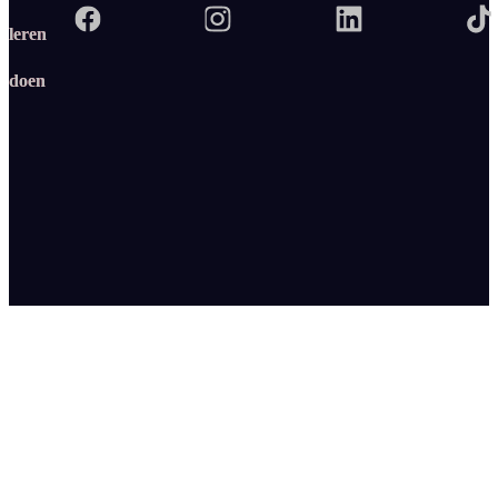
leren
doen