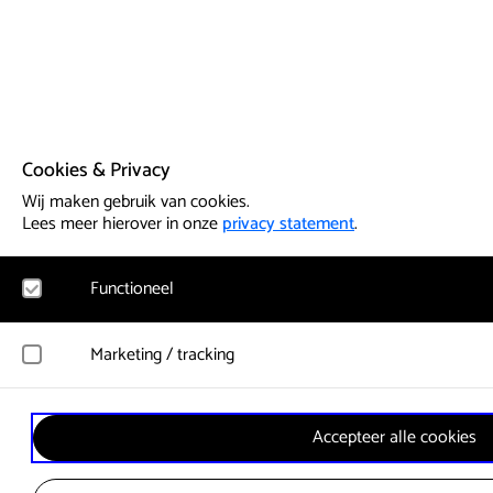
Cookies & Privacy
Wij maken gebruik van cookies.
Lees meer hierover in onze
privacy statement
.
Functioneel
Noodzakelijk
Marketing / tracking
Voor het functioneren van de website en het onthouden van vo
cookies geplaatst. Hierbij worden geen persoonsgegevens verz
YouTube
Accepteer alle cookies
Registreert klikgedrag, bekeken video’s en aangepaste voorkeu
Google Analytics
gebruikersgedrag wordt gebruikt voor advertenties.
Bezoekersstatistieken en gebruik van de website worden anon