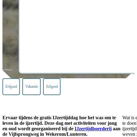
Erfgoed
Vakantie
Erfgoed
Ervaar tijdens de gratis IJzertijddag hoe het was om te
Wat is 
leven in de ijzertijd. Deze dag met activiteiten voor jong
te doen
en oud wordt georganiseerd bij de
IJzertijdboerderij
aan
ijzertij
de Vijfsprongweg in Wekerom/Lunteren.
weven 