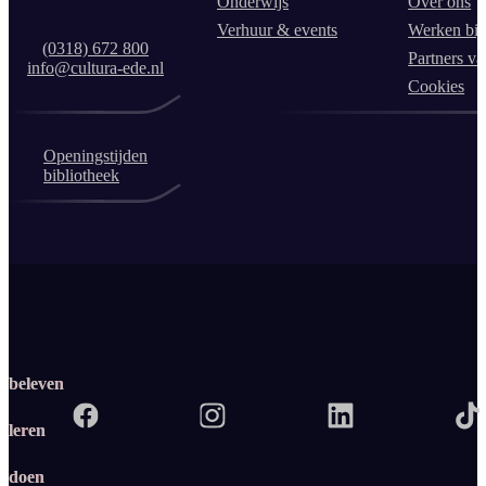
Onderwijs
Over ons
Verhuur & events
Werken bij
(0318) 672 800
Partners va
info@cultura-ede.nl
Cookies
Openingstijden
bibliotheek
beleven
leren
doen