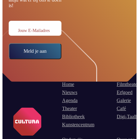
is!
Jouw E-Mailadres
Meld je aan
Home
Filmtheater
Nieuws
Erfgoed
Agenda
Galerie
Theater
Café
Bibliotheek
Digi-Taalh
Kunstencentrum