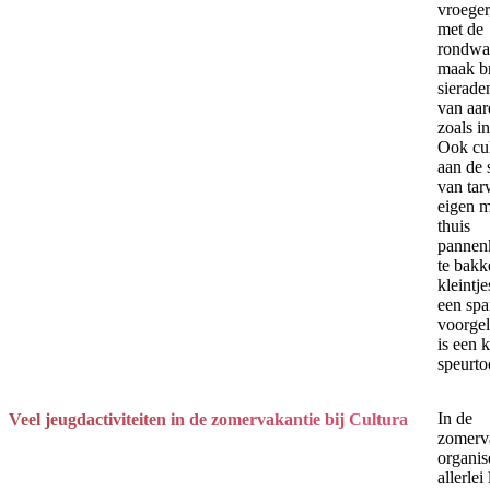
vroeger
met de
rondwa
maak b
sierade
van aa
zoals in
Ook cul
aan de 
van tar
eigen 
thuis
pannen
te bakk
kleintj
een sp
voorgel
is een 
speurto
In de
Veel jeugdactiviteiten in de zomervakantie bij Cultura
zomerv
organi
allerlei