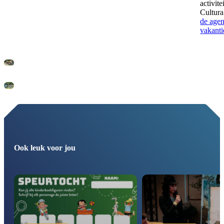
activite
Cultur
de agen
vakanti
Ook leuk voor jou