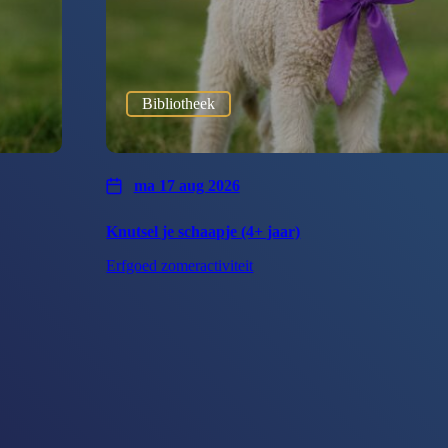
Bibliotheek
ma 17 aug 2026
Knutsel je schaapje (4+ jaar)
Erfgoed zomeractiviteit