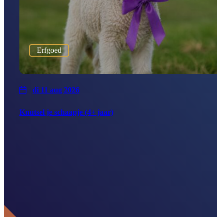
Erfgoed
di 11 aug 2026
Knutsel je schaapje (4+ jaar)