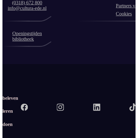
(0318) 672 800
Partners va
info@cultura-ede.nl
Cookies
Openingstijden
bibliotheek
beleven
leren
doen