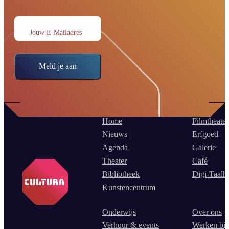
Jouw E-Mailadres
Meld je aan
Home
Filmtheater
Nieuws
Erfgoed
Agenda
Galerie
Theater
Café
Bibliotheek
Digi-Taalh
Kunstencentrum
Onderwijs
Over ons
Verhuur & events
Werken bij