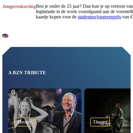
Ben je onder de 25 jaar? Dan kun je op vertoon van
Jongerenkorting
legitimatie in de week voorafgaand aan de voorstell
kaartje kopen voor de
studenten/jongerenprijs
van € 
A BZN TRIBUTE
Theater
Theater