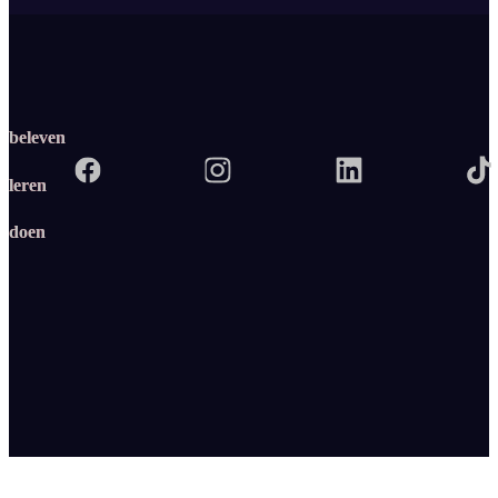
beleven
leren
doen