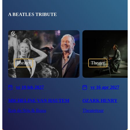
A BEATLES TRIBUTE
Theater
Theater
vr 19 feb 2027
vr 16 apr 2027
MICHELINE VAN HAUTEM
OZARK HENRY
Rob de Nijs & Brass
Theatertour