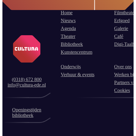
Home
Filmtheater
Nieuws
Erfgoed
Agenda
Galerie
Theater
Café
Bibliotheek
Digi-Taalh
Kunstencentrum
Onderwijs
Over ons
Verhuur & events
Werken bij
(0318) 672 800
Partners va
info@cultura-ede.nl
Cookies
Openingstijden
bibliotheek