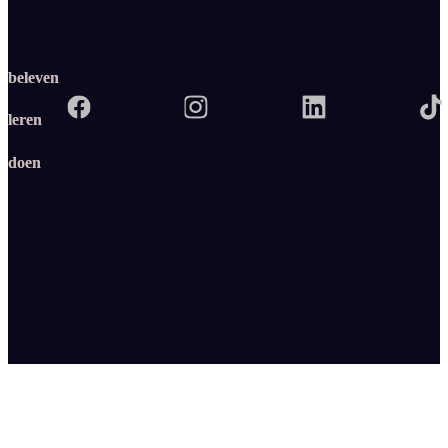
beleven
leren
doen