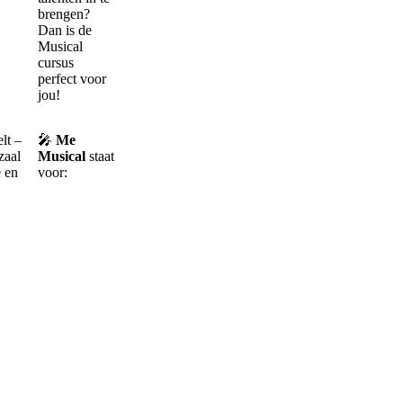
brengen?
Dan is de
Musical
cursus
perfect voor
jou!
lt –
🎤
Me
zaal
Musical
staat
e en
voor: