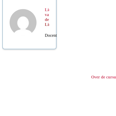
Lieske
van
der
Linden
Docent
Over de cursu