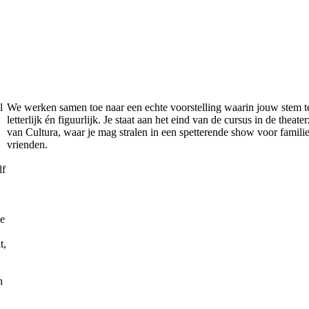
l
We werken samen toe naar een echte voorstelling waarin jouw stem te
letterlijk én figuurlijk. Je staat aan het eind van de cursus in de theater
van Cultura, waar je mag stralen in een spetterende show voor famili
vrienden.
lf
ie
t,
n