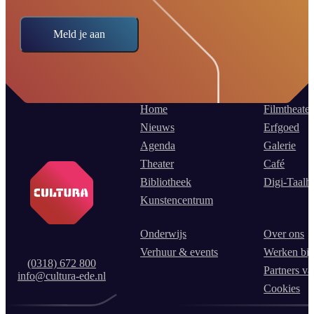
Meld je aan
Home
Filmtheater
Nieuws
Erfgoed
Agenda
Galerie
Theater
Café
Bibliotheek
Digi-Taalh
Kunstencentrum
Onderwijs
Over ons
Verhuur & events
Werken bij
(0318) 672 800
Partners va
info@cultura-ede.nl
Cookies