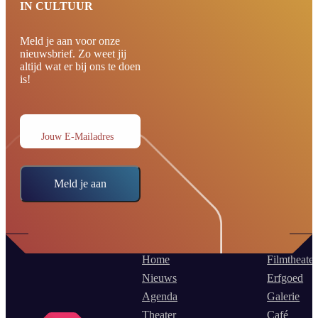
IN CULTUUR
Meld je aan voor onze
nieuwsbrief. Zo weet jij
altijd wat er bij ons te doen
is!
Jouw E-Mailadres
Meld je aan
Home
Filmtheater
Nieuws
Erfgoed
Agenda
Galerie
Theater
Café