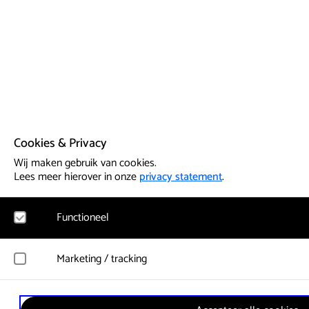
Cookies & Privacy
Wij maken gebruik van cookies.
Lees meer hierover in onze
privacy statement
.
Functioneel
Noodzakelijk
Marketing / tracking
Voor het functioneren van de website en het onthouden van vo
cookies geplaatst. Hierbij worden geen persoonsgegevens verz
YouTube