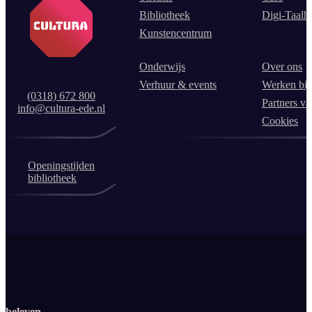
Bibliotheek
Digi-Taalh
Kunstencentrum
Onderwijs
Over ons
Verhuur & events
Werken bij
(0318) 672 800
Partners va
info@cultura-ede.nl
Cookies
Openingstijden
bibliotheek
beleven