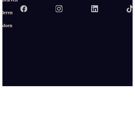
leren
doen