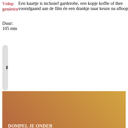
Een kaartje is inclusief garderobe, een kopje koffie of thee
Volop
voorafgaand aan de film én een drankje naar keuze na afloop
genieten
Duur:
105 min
Je cookie instellingen
blokkeren youtube.
Pas
je instellingen
aan om
gebruik te maken van
youtube.
DOMPEL JE ONDER