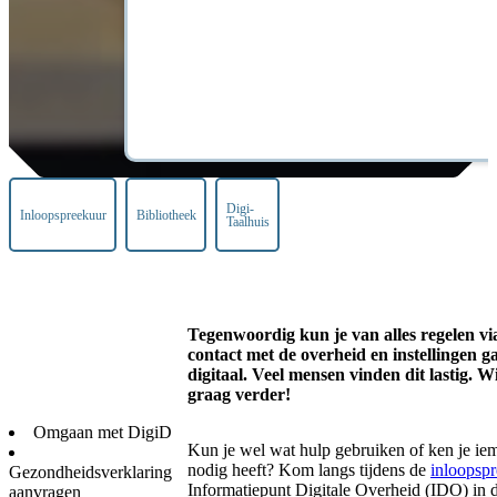
Digi-
Inloopspreekuur
Bibliotheek
Taalhuis
Tegenwoordig kun je van alles regelen vi
contact met de overheid en instellingen g
digitaal. Veel mensen vinden dit lastig. W
graag verder!
Omgaan met DigiD
Kun je wel wat hulp gebruiken of ken je ie
nodig heeft? Kom langs tijdens de
inloopsp
Gezondheidsverklaring
Informatiepunt Digitale Overheid (IDO) in d
aanvragen