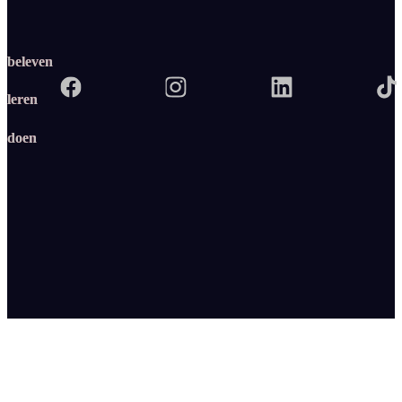
beleven
leren
doen