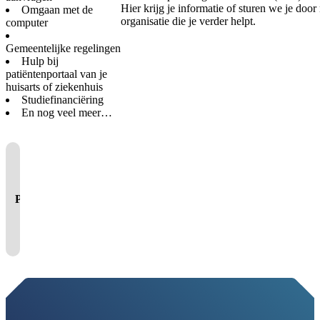
Hier krijg je informatie of sturen we je door
Omgaan met de
organisatie die je verder helpt.
computer
Gemeentelijke regelingen
Hulp bij
patiëntenportaal van je
huisarts of ziekenhuis
Studiefinanciëring
En nog veel meer…
Je cookie instellingen
blokkeren youtube.
Pas
je instellingen
aan om
gebruik te maken van
youtube.