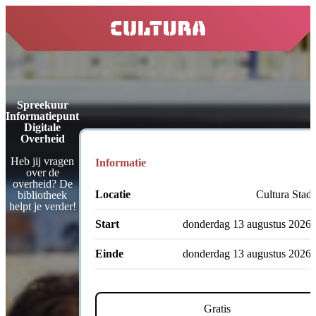
home
Spreekuur
Informatiepunt
Digitale
Overheid
Heb jij vragen
Informatie
over de
overheid? De
Locatie
Cultura Stad
bibliotheek
helpt je verder!
Start
donderdag 13 augustus 2026 
Einde
donderdag 13 augustus 2026 
Gratis