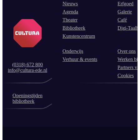
Nieuws
Erfgoed
Agenda
Galerie
Theater
Café
Bibliotheek
Digi-Taalh
Kunstencentrum
Onderwijs
Over ons
Verhuur & events
Werken bij
(0318) 672 800
Partners va
info@cultura-ede.nl
Cookies
Openingstijden
bibliotheek