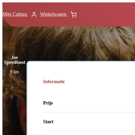
Mijn Cultura
Winkelwagen
Joe
Speedboot
Film
Informatie
Prijs
Start