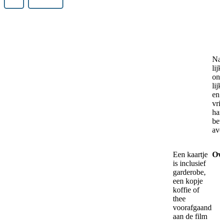
Na
li
on
li
en
vr
ha
be
av
Een kaartje
Ov
is inclusief
garderobe,
een kopje
koffie of
thee
voorafgaand
aan de film