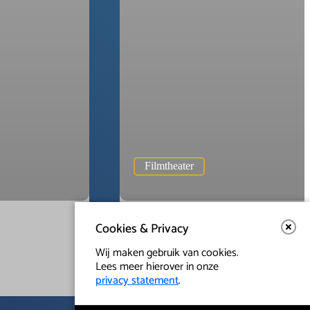
Filmtheater
ma 12 okt 2026
Cookies & Privacy
Wij maken gebruik van cookies.
Just our heart
Lees meer hierover in onze
privacy statement
.
Film over de helende werking van rouw