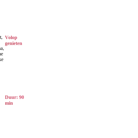
t,
Volop
genieten
na,
he
ke
Duur: 90
min