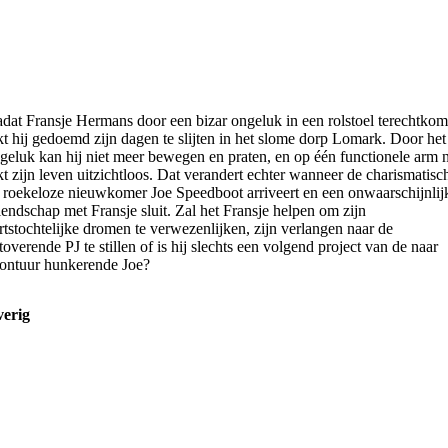
dat Fransje Hermans door een bizar ongeluk in een rolstoel terechtkom
jkt hij gedoemd zijn dagen te slijten in het slome dorp Lomark. Door het
geluk kan hij niet meer bewegen en praten, en op één functionele arm 
jkt zijn leven uitzichtloos. Dat verandert echter wanneer de charismatisc
 roekeloze nieuwkomer Joe Speedboot arriveert en een onwaarschijnlij
iendschap met Fransje sluit. Zal het Fransje helpen om zijn
rtstochtelijke dromen te verwezenlijken, zijn verlangen naar de
toverende PJ te stillen of is hij slechts een volgend project van de naar
ontuur hunkerende Joe?
erig