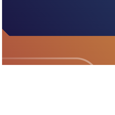
DOMPEL
JE
ONDER IN
CULTUUR
Meld je aan
voor onze
nieuwsbrief.
Zo weet jij