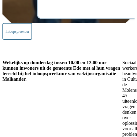
Inloopspreekuur
Wekelijks op donderdag tussen 10.00 en 12.00 uur
Sociaal
kunnen inwoners uit de gemeente Ede met al hun vragen
werker
terecht bij het inloopspreekuur van welzijnsorganisatie
beantw
Malkander.
in Cult
de
Molenst
45
uiteenl
vragen
denken
over
oploss
voor all
problem