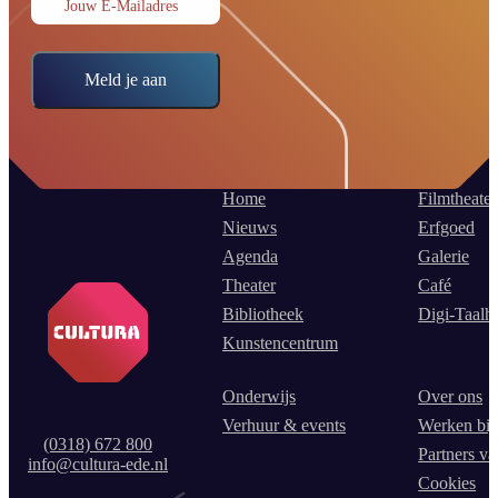
Jouw E-Mailadres
Meld je aan
Home
Filmtheater
Nieuws
Erfgoed
Agenda
Galerie
Theater
Café
Bibliotheek
Digi-Taalh
Kunstencentrum
Onderwijs
Over ons
Verhuur & events
Werken bij
(0318) 672 800
Partners va
info@cultura-ede.nl
Cookies