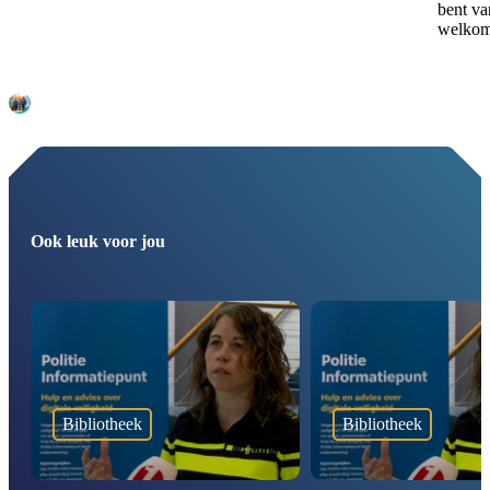
bent va
welko
Ook leuk voor jou
Bibliotheek
Bibliotheek