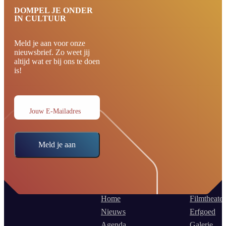
DOMPEL JE ONDER
IN CULTUUR
Meld je aan voor onze
nieuwsbrief. Zo weet jij
altijd wat er bij ons te doen
is!
Jouw E-Mailadres
Meld je aan
Home
Filmtheater
Nieuws
Erfgoed
Agenda
Galerie