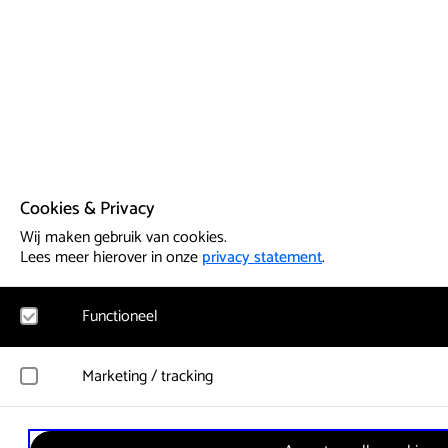
Cookies & Privacy
Wij maken gebruik van cookies.
Lees meer hierover in onze
privacy statement
.
Functioneel
Noodzakelijk
Marketing / tracking
Voor het functioneren van de website en het onthouden van vo
cookies geplaatst. Hierbij worden geen persoonsgegevens verz
YouTube