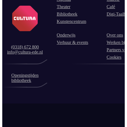
Theater
Café
Bibliotheek
Digi-Taalh
Kunstencentrum
Onderwijs
Over ons
Verhuur & events
Werken bij
(0318) 672 800
Partners va
info@cultura-ede.nl
Cookies
Openingstijden
bibliotheek