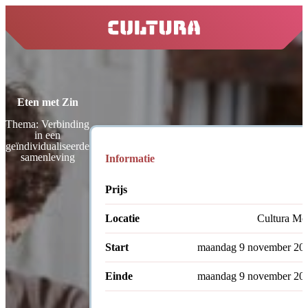
home
Eten met Zin
Thema: Verbinding
in een
geïndividualiseerde
samenleving
Informatie
Prijs
Locatie
Cultura Mol
Start
maandag 9 november 20
Einde
maandag 9 november 20