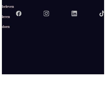
beleven
leren
doen