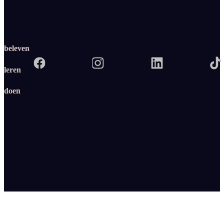
beleven
leren
doen