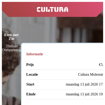
home
Eten met
Zin
Thema:
Ontspanning
Informatie
Prijs
€5,
Locatie
Cultura Molenstra
Start
maandag 13 juli 2026 17:
Einde
maandag 13 juli 2026 19: