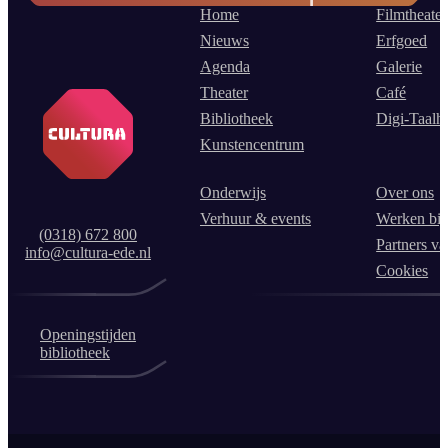
Home
Filmtheater
Nieuws
Erfgoed
Agenda
Galerie
Theater
Café
Bibliotheek
Digi-Taalh
Kunstencentrum
Onderwijs
Over ons
Verhuur & events
Werken bij
(0318) 672 800
Partners va
info@cultura-ede.nl
Cookies
Openingstijden
bibliotheek