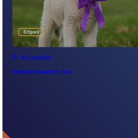
Erfgoed
di 11 aug 2026
Knutsel je schaapje (4+ jaar)