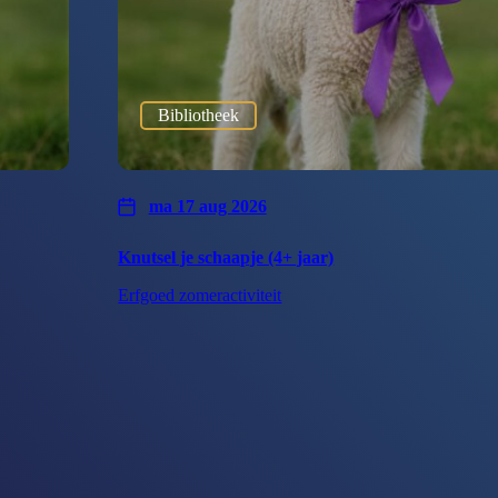
Bibliotheek
ma 17 aug 2026
Knutsel je schaapje (4+ jaar)
Erfgoed zomeractiviteit