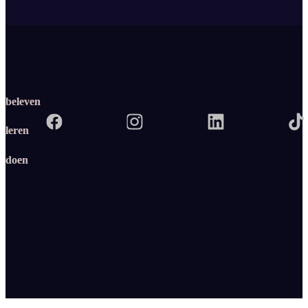
beleven
leren
doen