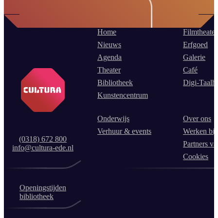
Home
Filmtheater
Nieuws
Erfgoed
Agenda
Galerie
Theater
Café
Bibliotheek
Digi-Taalh
Kunstencentrum
Onderwijs
Over ons
Verhuur & events
Werken bij
(0318) 672 800
Partners va
info@cultura-ede.nl
Cookies
Openingstijden
bibliotheek