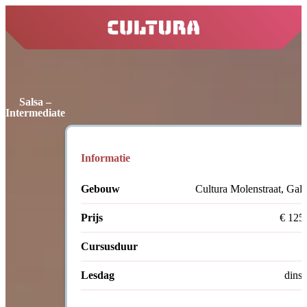
home
Salsa –
Intermediate
Informatie
Gebouw
Cultura Molenstraat, Gale
Prijs
€ 125
Cursusduur
Lesdag
dins