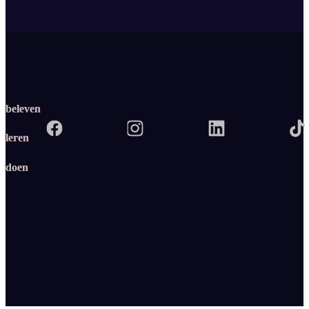
beleven
leren
doen