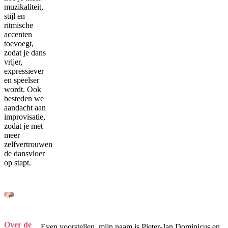
muzikaliteit,
stijl en
ritmische
accenten
toevoegt,
zodat je dans
vrijer,
expressiever
en speelser
wordt. Ook
besteden we
aandacht aan
improvisatie,
zodat je met
meer
zelfvertrouwen
de dansvloer
op stapt.
Over de
Even voorstellen, mijn naam is Pieter-Jan Dominicus en