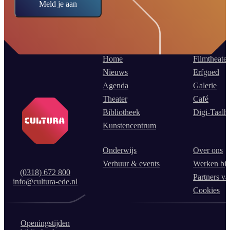
Meld je aan
Home
Filmtheater
Nieuws
Erfgoed
Agenda
Galerie
Theater
Café
Bibliotheek
Digi-Taalh
Kunstencentrum
Onderwijs
Over ons
Verhuur & events
Werken bij
(0318) 672 800
Partners va
info@cultura-ede.nl
Cookies
Openingstijden