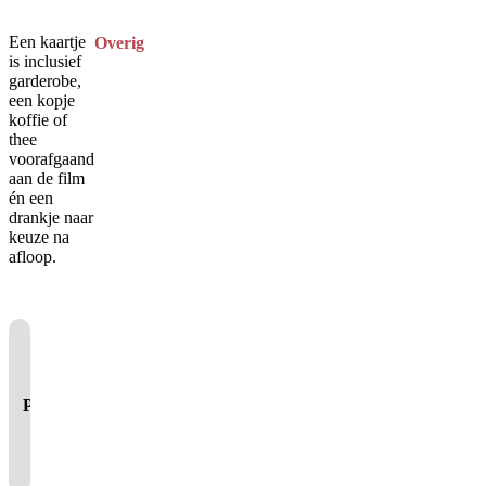
Een kaartje
Overig
is inclusief
garderobe,
een kopje
koffie of
thee
voorafgaand
aan de film
én een
drankje naar
keuze na
afloop.
Je cookie instellingen
blokkeren youtube.
Pas
je instellingen
aan om
gebruik te maken van
youtube.