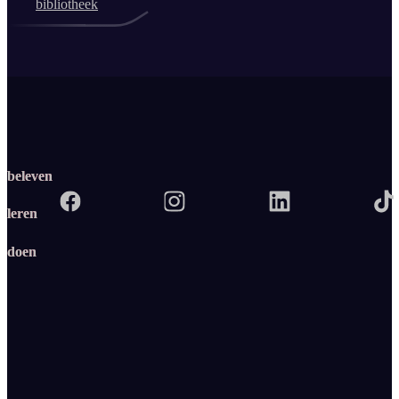
bibliotheek
beleven
leren
doen