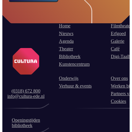
Home
Filmtheater
Nieuws
Erfgoed
Agenda
Galerie
Theater
Café
Bibliotheek
Digi-Taalh
Kunstencentrum
Onderwijs
Over ons
Verhuur & events
Werken bij
(0318) 672 800
Partners va
info@cultura-ede.nl
Cookies
Openingstijden
bibliotheek