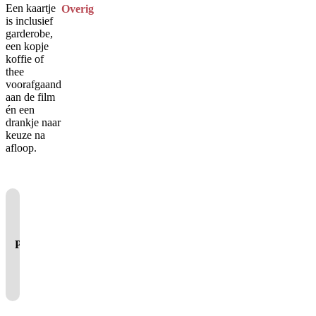
Een kaartje
Overig
is inclusief
garderobe,
een kopje
koffie of
thee
voorafgaand
aan de film
én een
drankje naar
keuze na
afloop.
Je cookie instellingen
blokkeren youtube.
Pas
je instellingen
aan om
gebruik te maken van
youtube.