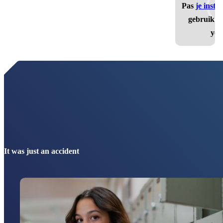
Pas
je inste
gebruik t
you
It was just an accident