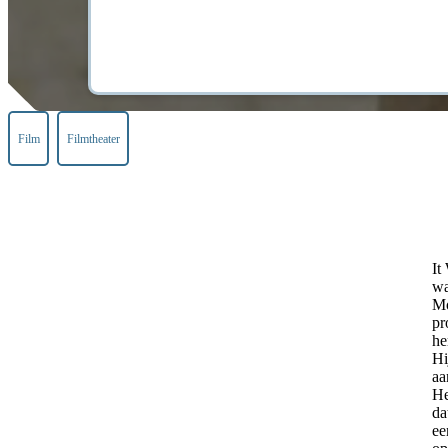
Film
Filmtheater
It
wa
Mo
pr
he
Hi
aa
He
da
ee