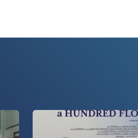
llingen
aan om
e maken van
tube.