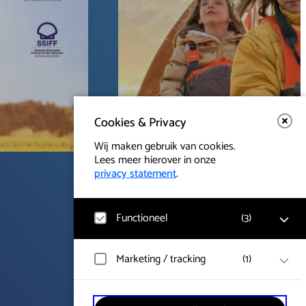
Filmtheater
Cookies & Privacy
Wij maken gebruik van cookies.
Lees meer hierover in onze
privacy statement
.
ma 12 okt 2026
Just our heart
Functioneel
(
3
)
Film over de helende werking van rouw
Noodzakelijk
Marketing / tracking
(
1
)
Voor het functioneren van de website en
het onthouden van voorkeuren worden
functionele cookies geplaatst. Hierbij
YouTube