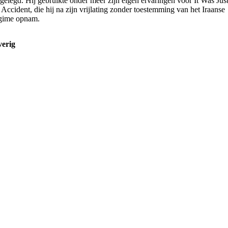
gelegd. Hij gebruikte onder meer zijn eigen ervaringen voor It Was Jus
 Accident, die hij na zijn vrijlating zonder toestemming van het Iraanse
gime opnam.
erig
instellingen
n youtube.