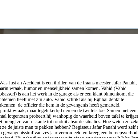
 Was Just an Accident is een thriller, van de Iraans meester Jafar Panahi,
arin wraak, humor en menselijkheid samen komen. Vahid (Vahid
basseri) is aan het werk in de garage als er een klant binnenkomt die
oblemen heeft met z’n auto. Vahid schrikt als hij Eghbal denkt te
rkennen, de officier die hem in de gevangenis heeft gemarteld.
j ruikt wraak, maar tegelijkertijd nemen de twijfels toe. Samen met een
ntal lotgenoten probeert hij wanhopig de waarheid boven tafel te krijge
t brengt ze van riskante tot ronduit absurde situaties. Hoe weten ze zek
t ze de juiste man te pakken hebben? Regisseur Jafar Panahi werd zelf t
n gevangenisstraf van zes jaar veroordeeld en kreeg een beroepsverbod