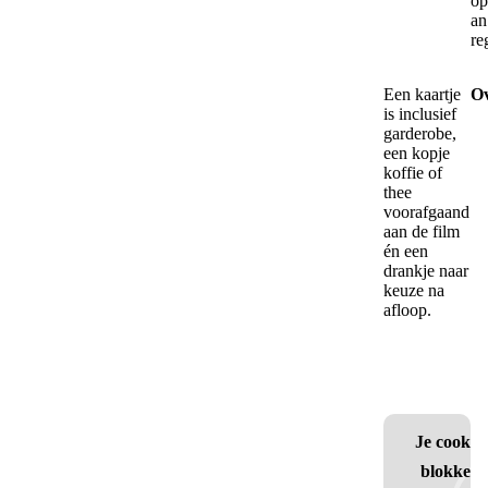
op
an
re
Een kaartje
Ov
is inclusief
garderobe,
een kopje
koffie of
thee
voorafgaand
aan de film
én een
drankje naar
keuze na
afloop.
Je cookie 
blokkere