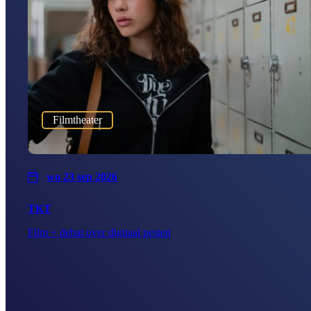
Filmtheater
wo 23 sep 2026
TKT
Film + debat over digitaal pesten