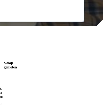
Volop
genieten
n.
er
ot