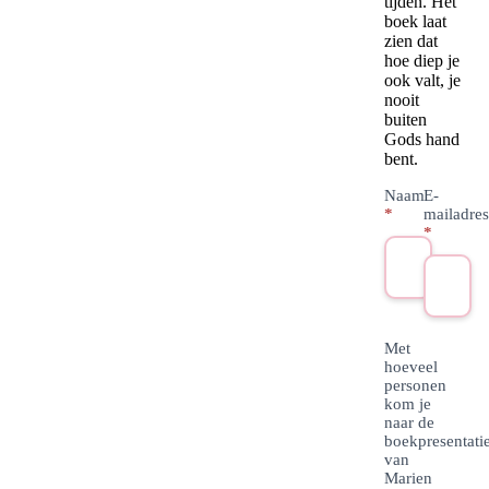
tijden. Het
boek laat
zien dat
hoe diep je
ook valt, je
nooit
buiten
Gods hand
bent.
Aanmelden
Naam
E-
boekpresentati
*
mailadre
*
Marien
Bakker
Met
hoeveel
personen
kom je
naar de
boekpresentati
van
Marien