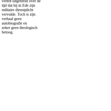
vertelt uitgebreid over de
tijd dat hij in Ede zijn
militaire dienstplicht
vervulde. Toch is zijn
verhaal geen
autobiografie en
zeker geen theologisch
betoog.