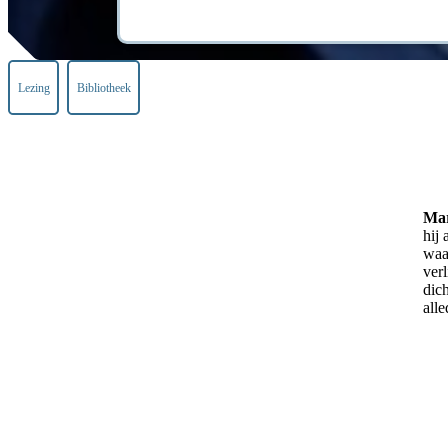
Lezing
Bibliotheek
Mar
hij 
waa
ver
dich
all