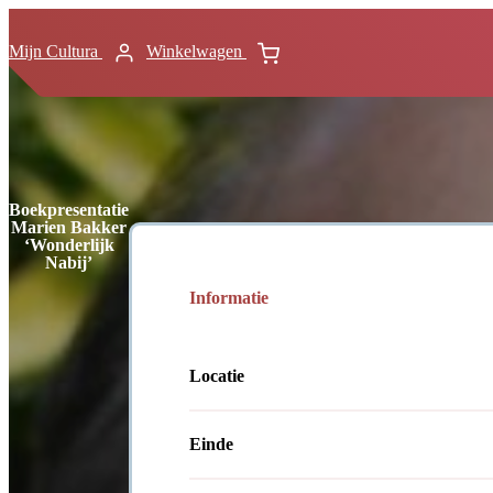
Mijn Cultura
Winkelwagen
Boekpresentatie
Marien Bakker
‘Wonderlijk
Nabij’
Informatie
Locatie
Einde