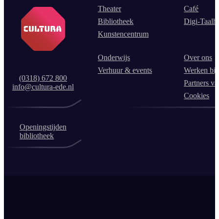
Theater
Café
Bibliotheek
Digi-Taalh
Kunstencentrum
Onderwijs
Over ons
Verhuur & events
Werken bij
(0318) 672 800
Partners va
info@cultura-ede.nl
Cookies
Openingstijden
bibliotheek