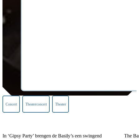
Concert
Theaterconcert
Theater
In ‘Gipsy Party’ brengen de Basily’s een swingend
The Ba