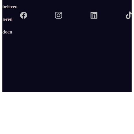
beleven
leren
doen