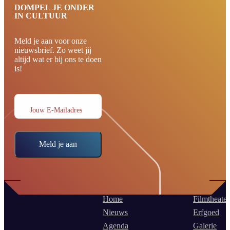
DOMPEL JE ONDER
IN CULTUUR
Meld je aan voor onze
nieuwsbrief. Zo weet jij
altijd wat er bij ons te doen
is!
Jouw E-Mailadres
Meld je aan
Home
Filmtheater
Nieuws
Erfgoed
Agenda
Galerie